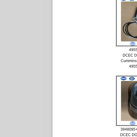
495
DCEC D
Cummin
495
3948095
DCEC D