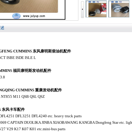
描述
NGFENG CUMMINS 东风康明斯柴油机配件
6CT ISBE ISDE ISLE L
CUMMINS 福田康明斯发动机配件
F3.8
ONGQING CUMMINS 重康发动机配件
A NT855 M11 QSB QSL QSZ
NG 东风卡车配件
FL4251 DFL3251 DFL4240 etc. heavy truck parts
1069 CAPTAIN DUOLIKA JINBA XIAOBAWANG KANGBA Dongfeng Star etc. light 
V27 V29 K17 K07 K01 etc.mini-bus parts