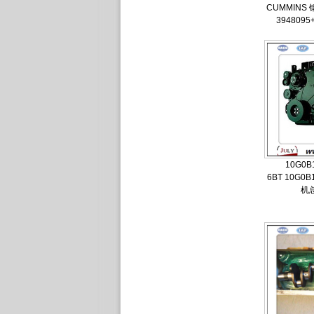
CUMMINS
3948095
10G0B
6BT 10G0B
机