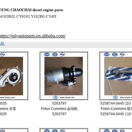
NG CHAOCHAI diesel engine parts
4102BZL CY6102 Y102BG CY4D
https://julyautoparts.en.alibaba.com/
产品
3035
5263797
5258744 0445 110
mmins 水泵
Foton Cummins 起动机
Foton Cummins 
3035
5263797
5258744 0445 110