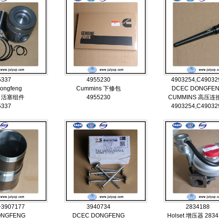
5337
4955230
4903254,C49032
ongfeng
Cummins 下修包
DCEC DONGFE
s 活塞组件
4955230
CUMMINS 高压连
5337
4903254,C49032
+3907177
3940734
2834188
ONGFENG
DCEC DONGFENG
Holset 增压器 2834