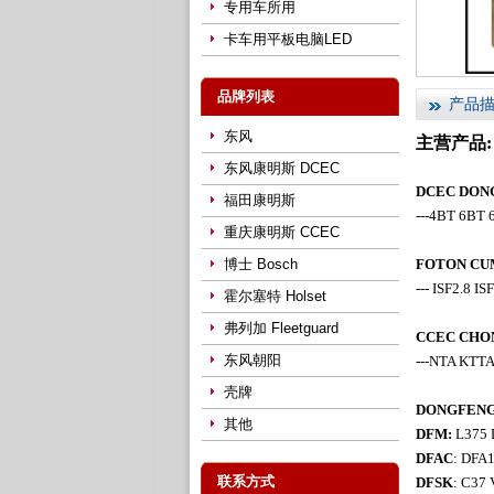
专用车所用
卡车用平板电脑LED
品牌列表
产品
东风
主营产品:
东风康明斯 DCEC
DCEC DO
福田康明斯
---4BT 6BT 
重庆康明斯 CCEC
博士 Bosch
FOTON 
--- ISF2.8 IS
霍尔塞特 Holset
弗列加 Fleetguard
CCEC CH
东风朝阳
---NTA KTT
壳牌
DONGFE
其他
DFM:
L375 D
DFAC
: DFA
联系方式
DFSK
: C37 